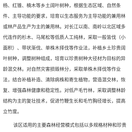
杨、红锥、楠木等乡土阔叶树种，根据生态区域、自然条
件、主导功能的要求，培育以生态服务为主导功能的兼用林
或林产品生产为主的兼用林。对长江以南、南岭以北区域多
代连作的杉木、马尾松等低质人工纯林，采取一般皆伐（小
面积）、带状渐伐、单株木择伐等作业法，补植乡土珍贵阔
叶树种，调整树种组成，培育以珍贵树种大径材为目标的异
龄混交林。对自然灾害损毁林分，采取单株木择伐等作业
法，结合补植补造、清除病株和寄生植物，营造混交林，恢
复、增强森林健康和稳定性。对低产毛竹林，采取调整林龄
结构为主的复壮技术，促进竹鞭生长和毛竹胸径增长，提高
立竹度。
该区适用的主要森林经营模式包括以多规格材种和珍贵