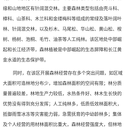
缘和山地地区有针阔混交林。主要森林类型包括由壳斗科、
樟科、山茶科、木兰科和金缕梅科等组成的常绿及落叶阔叶
林、针阔混交林，以及杉木、马尾松、华山松、黄山松、桉
树、杨树、泡桐、毛竹、油茶等人工纯林。该区地处中部崛
起和长江经济带，森林植被是中部崛起的生态屏障和长江黄
金水道的生态保护带。
同时，在该区开展森林经营存在多个突出问题，如区域
大面积可造林地分布少，增加森林面积的空间有限；林分质
量普遍较差，林地生产力较低，水热条件好、林木生长快的
优势没有得到充分发挥；人工纯林多，低质低效林面积大，
抵御雨雪冰冻等灾害能力弱，急需抚育的中幼龄林多；集体
及个人经营的用材林面积比重大，森林经营强度大，但林地