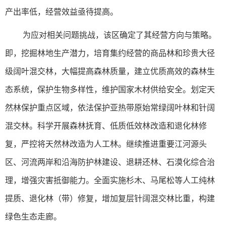
产出率低，经营效益亟待提高。
为应对相关问题挑战，该区确定了其经营方向与策略。
即，挖掘林地生产潜力，培育集约经营的商品林和珍贵大径
级阔叶混交林，大幅提高森林质量，建立优质高效的森林生
态系统，保护生物多样性，维护国家木材供给安全。划定天
然林保护重点区域，依法保护亚热带原始常绿阔叶林和针阔
混交林。科学开展森林抚育、低质低效林改造和退化林修
复，严控将天然林改造为人工林。继续推进重要江河源头
区、河流两岸和沿海防护林建设、退耕还林、石漠化综合治
理，增强灾害抵御能力。全面实施杉木、马尾松等人工纯林
提质、退化林（带）修复，增加复层针阔混交林比重，构建
绿色生态走廊。