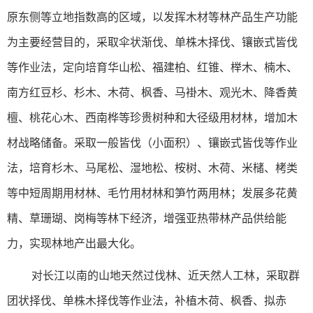
原东侧等立地指数高的区域，以发挥木材等林产品生产功能
为主要经营目的，采取伞状渐伐、单株木择伐、镶嵌式皆伐
等作业法，定向培育华山松、福建柏、红锥、榉木、楠木、
南方红豆杉、杉木、木荷、枫香、马褂木、观光木、降香黄
檀、桃花心木、西南桦等珍贵树种和大径级用材林，增加木
材战略储备。采取一般皆伐（小面积）、镶嵌式皆伐等作业
法，培育杉木、马尾松、湿地松、桉树、木荷、米槠、栲类
等中短周期用材林、毛竹用材林和笋竹两用林；发展多花黄
精、草珊瑚、岗梅等林下经济，增强亚热带林产品供给能
力，实现林地产出最大化。
对长江以南的山地天然过伐林、近天然人工林，采取群
团状择伐、单株木择伐等作业法，补植木荷、枫香、拟赤