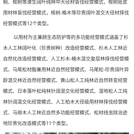
桐、桉树等速生阔叶纯林中大径材皆伐经营模式，桉树纸浆
用材林皆伐经营模式，桉树-格木等珍贵阔叶混交大径材择伐
经营模式等12个类型。
以用材为主兼顾生态防护等的多功能经营模式涵盖了杉
木人工林阔叶化（珍贵树种）改造经营模式、杉木人工林近
自然化改造经营模式、人工杉木-楠木混交复层林择伐经营模
式、马尾松材脂兼用林近自然经营模式、马尾松-珍贵阔叶异
龄混交林近自然经营模式、黄山松人工纯林近自然转变经营
模式、日本落叶松纯林针阔混交化经营模式、湿地松人工纯
林针阔混交化经营模式、人工柏木大径级用材林择伐经营模
式、马褂木人工林近自然多功能经营模式、松材线虫除治迹
地珍贵化改造模式等11个类型。