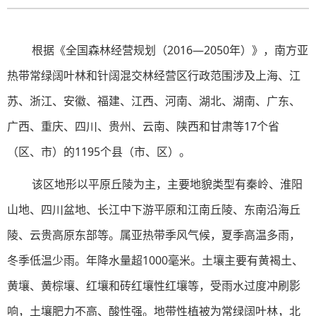
根据《全国森林经营规划（2016—2050年）》，南方亚
热带常绿阔叶林和针阔混交林经营区行政范围涉及上海、江
苏、浙江、安徽、福建、江西、河南、湖北、湖南、广东、
广西、重庆、四川、贵州、云南、陕西和甘肃等17个省
（区、市）的1195个县（市、区）。
该区地形以平原丘陵为主，主要地貌类型有秦岭、淮阳
山地、四川盆地、长江中下游平原和江南丘陵、东南沿海丘
陵、云贵高原东部等。属亚热带季风气候，夏季高温多雨，
冬季低温少雨。年降水量超1000毫米。土壤主要有黄褐土、
黄壤、黄棕壤、红壤和砖红壤性红壤等，受雨水过度冲刷影
响，土壤肥力不高、酸性强。地带性植被为常绿阔叶林，北