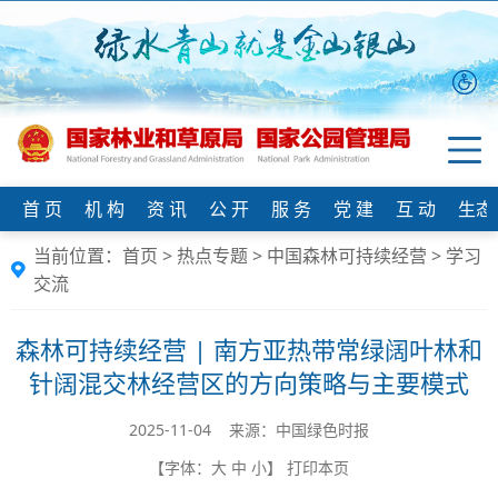
首 页
机 构
资 讯
公 开
服 务
党 建
互 动
生态
当前位置：
首页
>
热点专题
>
中国森林可持续经营
>
学习
交流
森林可持续经营 | 南方亚热带常绿阔叶林和
针阔混交林经营区的方向策略与主要模式
2025-11-04 来源：中国绿色时报
【字体：
大
中
小
】
打印本页