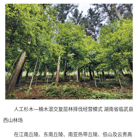
人工杉木—楠木混交复层林择伐经营模式 湖南省临武县
西山林场
在江南丘陵、东南丘陵、南亚热带丘陵、低山及云贵高