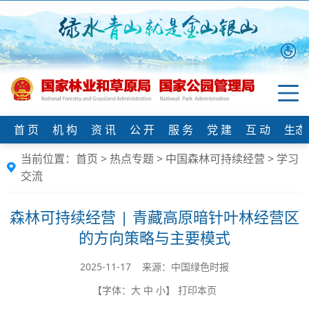
首 页
机 构
资 讯
公 开
服 务
党 建
互 动
生态
当前位置：
首页
>
热点专题
>
中国森林可持续经营
>
学习
交流
森林可持续经营 | 青藏高原暗针叶林经营区
的方向策略与主要模式
2025-11-17 来源：中国绿色时报
【字体：
大
中
小
】
打印本页