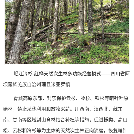
岷江冷杉-红桦天然次生林多功能经营模式——四川省阿
坝藏族羌族自治州理县米亚罗镇
青藏高原东部，封禁保护云杉、冷杉、铁杉等暗针叶原
始林，禁止采伐利用和放牧采薪。川西南、滇西北、藏东
南、甘南等区域封山育林结合补植等措施，促进栎类、高山
松、云杉和冷杉等为主体的天然次生林正向演替，恢复暗针