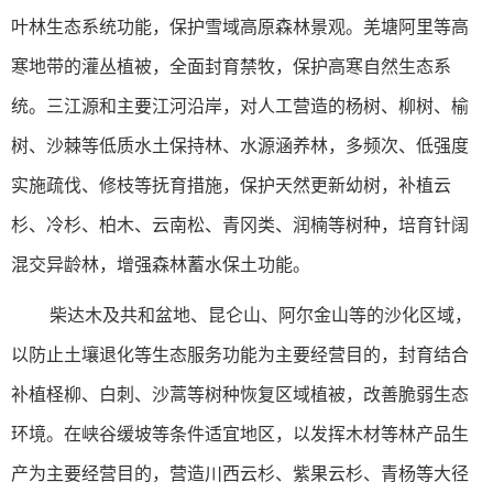
叶林生态系统功能，保护雪域高原森林景观。羌塘阿里等高
寒地带的灌丛植被，全面封育禁牧，保护高寒自然生态系
统。三江源和主要江河沿岸，对人工营造的杨树、柳树、榆
树、沙棘等低质水土保持林、水源涵养林，多频次、低强度
实施疏伐、修枝等抚育措施，保护天然更新幼树，补植云
杉、冷杉、柏木、云南松、青冈类、润楠等树种，培育针阔
混交异龄林，增强森林蓄水保土功能。
柴达木及共和盆地、昆仑山、阿尔金山等的沙化区域，
以防止土壤退化等生态服务功能为主要经营目的，封育结合
补植柽柳、白刺、沙蒿等树种恢复区域植被，改善脆弱生态
环境。在峡谷缓坡等条件适宜地区，以发挥木材等林产品生
产为主要经营目的，营造川西云杉、紫果云杉、青杨等大径