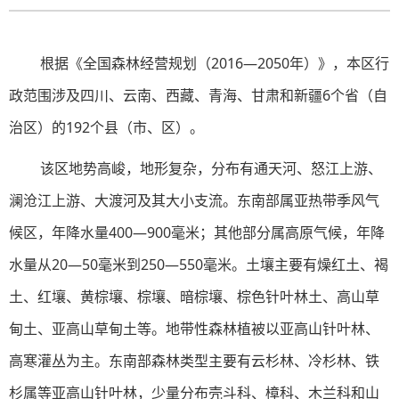
根据《全国森林经营规划（2016—2050年）》，本区行
政范围涉及四川、云南、西藏、青海、甘肃和新疆6个省（自
治区）的192个县（市、区）。
该区地势高峻，地形复杂，分布有通天河、怒江上游、
澜沧江上游、大渡河及其大小支流。东南部属亚热带季风气
候区，年降水量400—900毫米；其他部分属高原气候，年降
水量从20—50毫米到250—550毫米。土壤主要有燥红土、褐
土、红壤、黄棕壤、棕壤、暗棕壤、棕色针叶林土、高山草
甸土、亚高山草甸土等。地带性森林植被以亚高山针叶林、
高寒灌丛为主。东南部森林类型主要有云杉林、冷杉林、铁
杉属等亚高山针叶林，少量分布壳斗科、樟科、木兰科和山