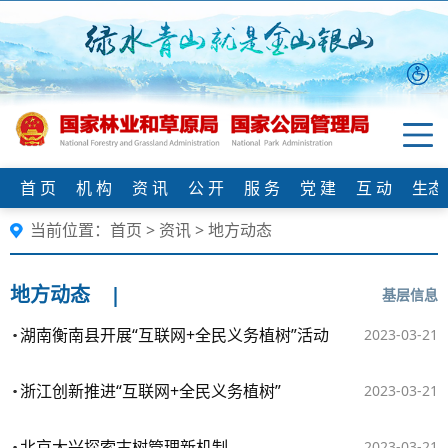
首 页
机 构
资 讯
公 开
服 务
党 建
互 动
生态
当前位置：
首页
>
资讯
>
地方动态
地方动态
|
基层信息
湖南衡南县开展“互联网+全民义务植树”活动
2023-03-21
浙江创新推进“互联网+全民义务植树”
2023-03-21
北京大兴探索古树管理新机制
2023-03-21