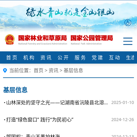
首 页
机 构
资 讯
公 开
服 务
党 建
互 动
生态
当前位置：
首页
>
资讯
>
基层信息
基层信息
山林深处的坚守之光——记湖南省沅陵县北溶乡林业站站长谢湘生
2025-01-10
打造“绿色窗口” 践行“为民初心”
2024-12-26
郭国权：青山不墨护林海
2024-12-13