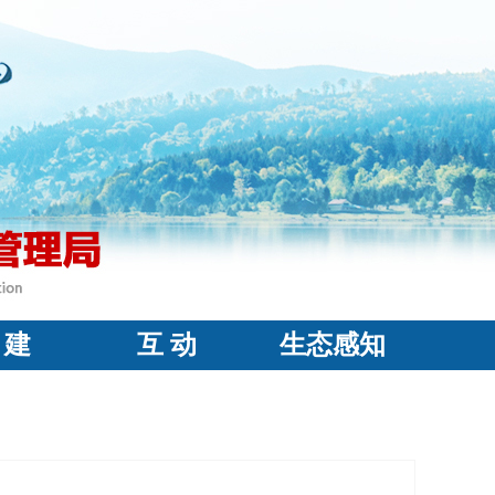
 建
互 动
生态感知