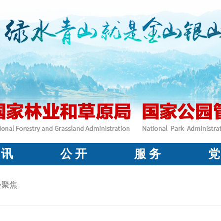
 讯
公 开
服 务
党
会聚焦