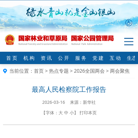
首 页
机 构
资 讯
公 开
服 务
党 建
互 动
生态
当前位置：
首页
>
热点专题
>
2026全国两会
>
两会聚焦
最高人民检察院工作报告
2026-03-16 来源：新华社
【字体：
大
中
小
】
打印本页