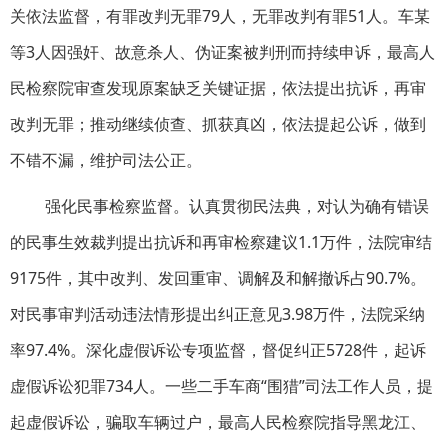
关依法监督，有罪改判无罪79人，无罪改判有罪51人。车某
等3人因强奸、故意杀人、伪证案被判刑而持续申诉，最高人
民检察院审查发现原案缺乏关键证据，依法提出抗诉，再审
改判无罪；推动继续侦查、抓获真凶，依法提起公诉，做到
不错不漏，维护司法公正。
强化民事检察监督。认真贯彻民法典，对认为确有错误
的民事生效裁判提出抗诉和再审检察建议1.1万件，法院审结
9175件，其中改判、发回重审、调解及和解撤诉占90.7%。
对民事审判活动违法情形提出纠正意见3.98万件，法院采纳
率97.4%。深化虚假诉讼专项监督，督促纠正5728件，起诉
虚假诉讼犯罪734人。一些二手车商“围猎”司法工作人员，提
起虚假诉讼，骗取车辆过户，最高人民检察院指导黑龙江、