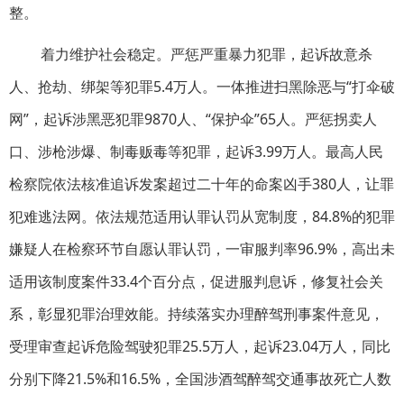
整。
着力维护社会稳定。严惩严重暴力犯罪，起诉故意杀
人、抢劫、绑架等犯罪5.4万人。一体推进扫黑除恶与“打伞破
网”，起诉涉黑恶犯罪9870人、“保护伞”65人。严惩拐卖人
口、涉枪涉爆、制毒贩毒等犯罪，起诉3.99万人。最高人民
检察院依法核准追诉发案超过二十年的命案凶手380人，让罪
犯难逃法网。依法规范适用认罪认罚从宽制度，84.8%的犯罪
嫌疑人在检察环节自愿认罪认罚，一审服判率96.9%，高出未
适用该制度案件33.4个百分点，促进服判息诉，修复社会关
系，彰显犯罪治理效能。持续落实办理醉驾刑事案件意见，
受理审查起诉危险驾驶犯罪25.5万人，起诉23.04万人，同比
分别下降21.5%和16.5%，全国涉酒驾醉驾交通事故死亡人数