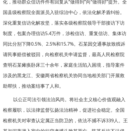
化，推动群众信访件件有回复从“做得到”向“做得好”提升。全
国县级检察院全面派员入驻综治中心，依法化解矛盾纠纷。
深化重复信访化解攻坚，落实各级检察院领导干部接访下访
制度，包案办理信访5.4万件，涉检信访、重复信访、集体访
同比分别下降0.5%、2.5%和15.7%。石某因交通事故致残诉
请民事赔偿被驳回，向检察机关申请监督，最高人民检察院
查明石某瘫痪卧床三十余年，家庭生活陷入困境，指导案件
涉及的黑龙江、安徽两省检察机关协同当地相关部门开展救
助帮扶，推动案结事了人和。
以公正司法引领法治风尚。将社会主义核心价值观融入
检察履职，以法律监督弘扬法治精神，促进社会稳定。全国
检察机关对审查认定属正当防卫的，依法不捕不诉339人。王
某与深夜潜入家中的行窃者搏斗致其死亡，陈某反抗不法侵