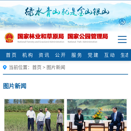
首 页
机 构
资 讯
公 开
服 务
党 建
互 动
生态
当前位置：
首页
>
图片新闻
图片新闻