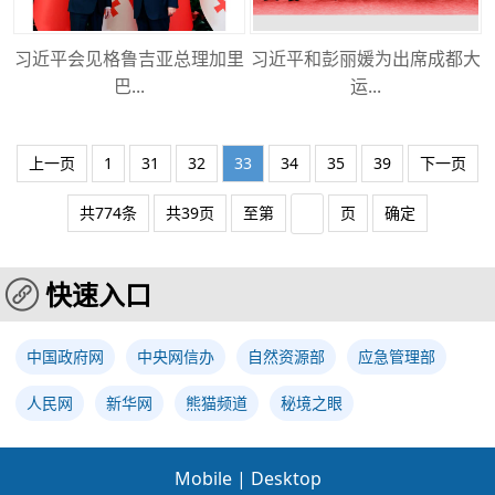
习近平会见格鲁吉亚总理加里
习近平和彭丽媛为出席成都大
巴...
运...
上一页
1
31
32
33
34
35
39
下一页
共774条
共39页
至第
页
确定
快速入口
中国政府网
中央网信办
自然资源部
应急管理部
人民网
新华网
熊猫频道
秘境之眼
Mobile
|
Desktop