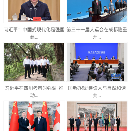
习近平：中国式现代化是强国
第三十一届大运会在成都隆重
建...
开...
习近平在四川考察时强调 推
国新办就“建设人与自然和谐
动...
共...