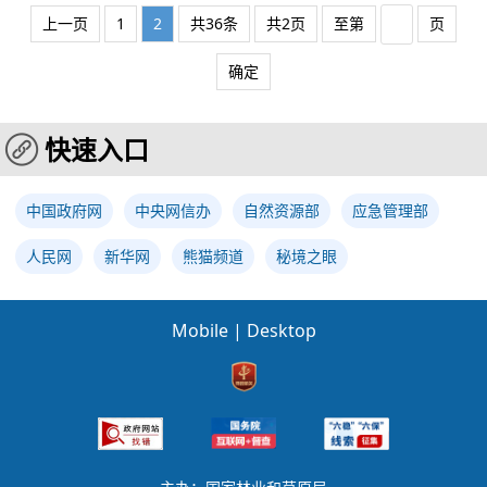
上一页
1
2
共36条
共2页
至第
页
确定
快速入口
中国政府网
中央网信办
自然资源部
应急管理部
人民网
新华网
熊猫频道
秘境之眼
Mobile
|
Desktop