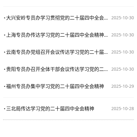
大兴安岭专员办学习贯彻党的二十届四中全会精神
2025-10-30
上海专员办传达学习党的二十届四中全会精神并部署学习宣传贯彻工作
2025-10-30
云南专员办党组召开会议传达学习党的二十届四中全会精神
2025-10-30
贵阳专员办召开全体干部会议传达学习党的二十届四中全会精神
2025-10-30
福州专员办集中学习党的二十届四中全会精神
2025-10-29
三北局传达学习党的二十届四中全会精神
2025-10-28