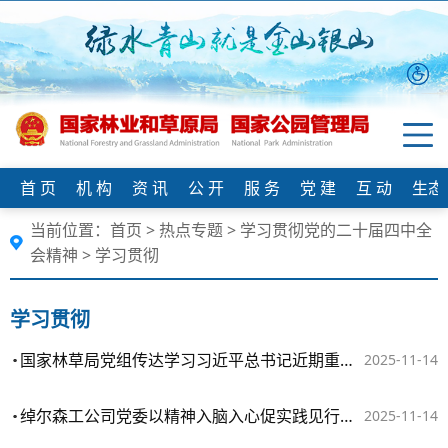
首 页
机 构
资 讯
公 开
服 务
党 建
互 动
生态
当前位置：
首页
>
热点专题
>
学习贯彻党的二十届四中全
会精神
>
学习贯彻
学习贯彻
国家林草局党组传达学习习近平总书记近期重要讲话精神
2025-11-14
绰尔森工公司党委以精神入脑入心促实践见行见效
2025-11-14