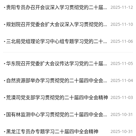
贵阳专员办召开会议深入学习贯彻党的二十届四中全会精神
2025-11-12
规划院召开党委会扩大会议深入学习贯彻党的二十届四中全会精神
2025-11-10
三北局党组理论学习中心组专题学习党的二十届四中全会精神
2025-11-06
华东院召开党委扩大会议传达学习党的二十届四中全会精神
2025-11-05
自然资源部举办学习贯彻党的二十届四中全会精神宣讲报告会
2025-11-04
荒漠司党支部学习贯彻党的二十届四中全会精神
2025-11-03
国有林监测中心学习贯彻党的二十届四中全会精神
2025-10-31
黑龙江专员办专题学习二十届四中全会精神
2025-10-31