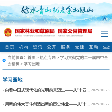
首 页
机 构
资 讯
公 开
服 务
党 建
互 动
生态
当前位置：
首页
>
热点专题
>
学习贯彻党的二十届四中全
会精神
>
学习园地
学习园地
向着中国式现代化的光明前景迈进——从“十四五”看中国信心
2025-10-23
用新的伟大奋斗创造出新的历史伟业——从“十四五”看中国力量
2025-10-22