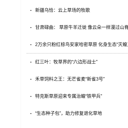
新疆乌恰：云上草场的牧歌
甘肃碌曲： 草原牛羊迁徙 像云朵一样漫过山
2万余只粉红椋鸟安家哈密草原 化身生态“灭蝗
红三叶：牧草界的“六边形战士”
禾草饲料之王：无芒雀麦“新雀3号”
特克斯草原迎来专属治蝗“铁甲兵”
“生态种子包”，助力修复退化草地