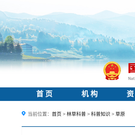
首 页
机 构
资
当前位置：
首页
>
林草科普
>
科普知识
>
草原