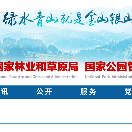
 讯
公 开
服 务
党