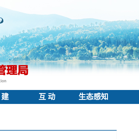
 建
互 动
生态感知