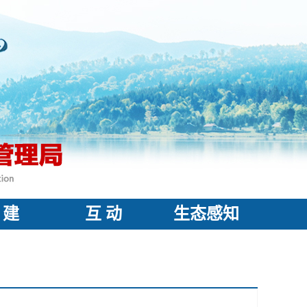
 建
互 动
生态感知