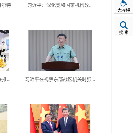
特尔特
习近平：深化党和国家机构改...
无障碍
搜 索
...
习近平在视察东部战区机关时强...