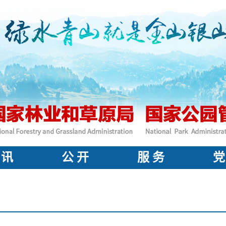
 讯
公 开
服 务
党