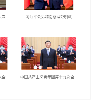
...
习近平会见越南总理范明政
...
中国共产主义青年团第十九次全...