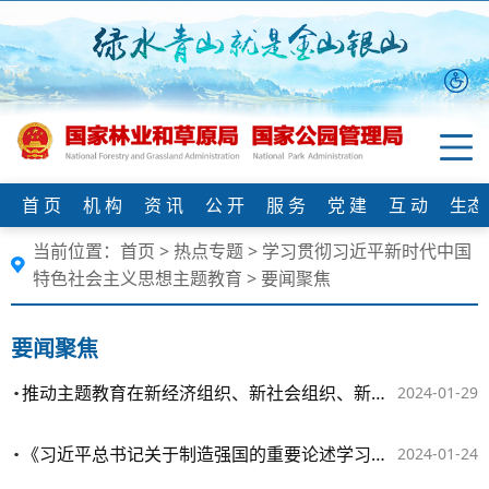
首 页
机 构
资 讯
公 开
服 务
党 建
互 动
生态
当前位置：
首页
>
热点专题
>
学习贯彻习近平新时代中国
特色社会主义思想主题教育
>
要闻聚焦
要闻聚焦
推动主题教育在新经济组织、新社会组织、新就业群体走深走实
2024-01-29
《习近平总书记关于制造强国的重要论述学习读本》出版发行
2024-01-24