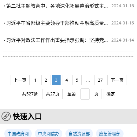
第二批主题教育中，各地深化拓展整治形式主义为基层减负工作——基层减负担 干部添动力
2024-01-16
习近平在省部级主要领导干部推动金融高质量发展专题研讨班开班式上发表重要讲话
2024-01-16
习近平对政法工作作出重要指示强调：坚持党的绝对领导忠诚履职担当作为 为全面推进强国建设民族复兴伟业提供坚强安全保障
2024-01-14
上一页
1
2
3
4
5
...
27
下一页
共527条
共27页
至第
页
确定
快速入口
中国政府网
中央网信办
自然资源部
应急管理部