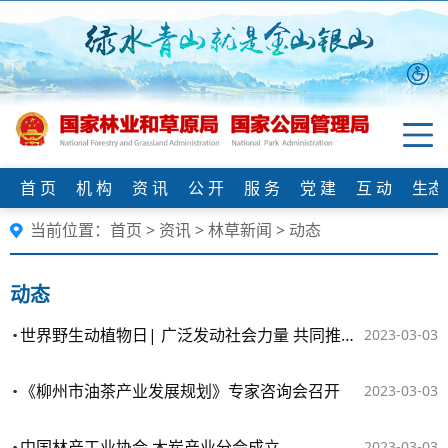
首 页
机 构
资 讯
公 开
服 务
党 建
互 动
生态
当前位置：
首页
>
资讯
>
林草新闻
>
动态
动态
世界野生动植物日| 广泛发动社会力量 共同推进物种保护
2023-03-03
《柳州市油茶产业发展规划》专家咨询会召开
2023-03-03
中国林产工业协会 木炭产业分会成立
2023-03-03