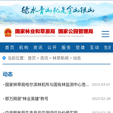
首 页
机 构
资 讯
公 开
服 务
党 建
互 动
生态
当前位置：
首页
>
资讯
>
林草新闻
>
动态
动态
国家林草局哈尔滨林机所与国有林监测中心签署战略合作框架协议
2023-03-01
郭万刚获“林业英雄”称号
2023-02-28
中产联布局生态产品监测评估与价值实现
2023-02-28