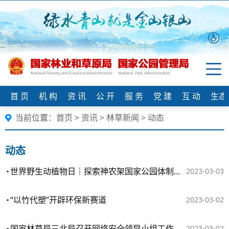
首 页
机 构
资 讯
公 开
服 务
党 建
互 动
生态
当前位置：
首页
>
资讯
>
林草新闻
>
动态
动态
世界野生动植物日｜探索神农架国家公园体制试点
2023-03-03
“以竹代塑”开辟环保新赛道
2023-03-02
国家林草局三北局召开网络安全领导小组工作会议
2023-03-02