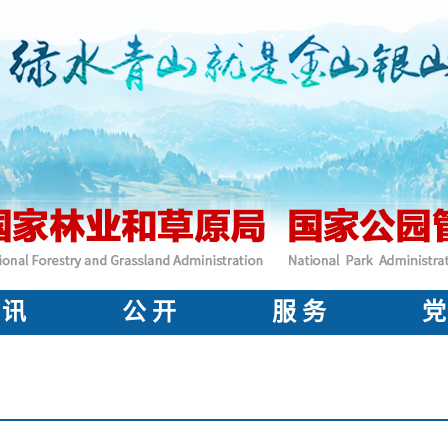
 讯
公 开
服 务
党