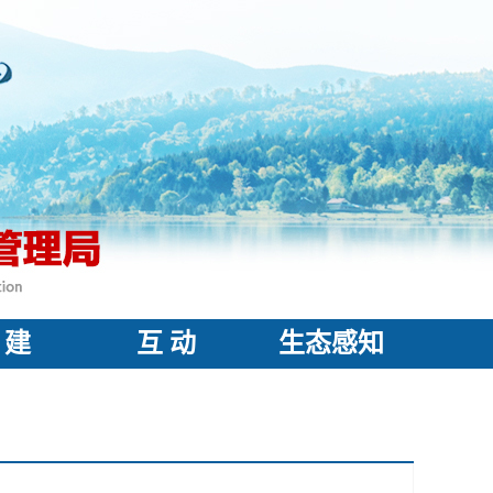
 建
互 动
生态感知