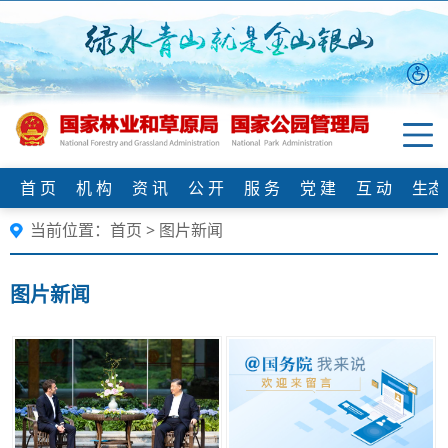
首 页
机 构
资 讯
公 开
服 务
党 建
互 动
生态
当前位置：
首页
>
图片新闻
图片新闻